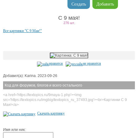
Создать
Добавить
С 9 мая!
276 шт.
Все картинки "С 9 Мая!"
нравится
не нравится
Добавил(а): Karina. 2023-09-26
Код для форумов, блогов и всего остального
<a href='https://textopics.ru/9maya-1.php'><img
src='https://textopics.ru/imgbig/textopics_ru_37493.jpg'><br>Картинки С 9
Мая!</a>
Скачать картинку
Имя или ник: