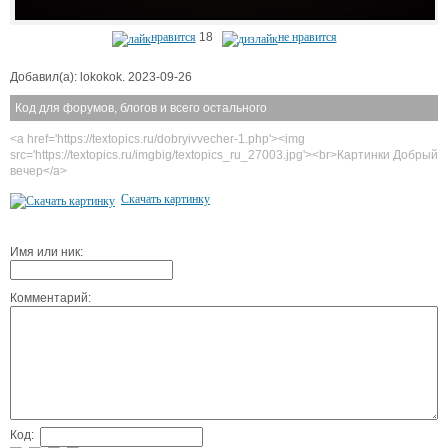
нравится
18
не нравится
Добавил(а): lokokok. 2023-09-26
Код для форумов, блогов и всего остального
<a href='https://textopics.ru/dobryivvecher-1.php'><img
src='https://textopics.ru/imgbig/textopics_ru_27003.jpg'><br>Картинки Добрый
вечер</a>
Скачать картинку
Имя или ник:
Комментарий:
Код: