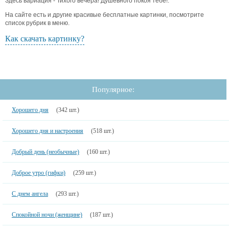
Здесь вариация - Тихого вечера! Душевного покоя тебе!.
На сайте есть и другие красивые бесплатные картинки, посмотрите
список рубрик в меню.
Как скачать картинку?
Популярное:
Хорошего дня
(342 шт.)
Хорошего дня и настроения
(518 шт.)
Добрый день (необычные)
(160 шт.)
Доброе утро (гифки)
(259 шт.)
С днем ангела
(293 шт.)
Спокойной ночи (женщине)
(187 шт.)