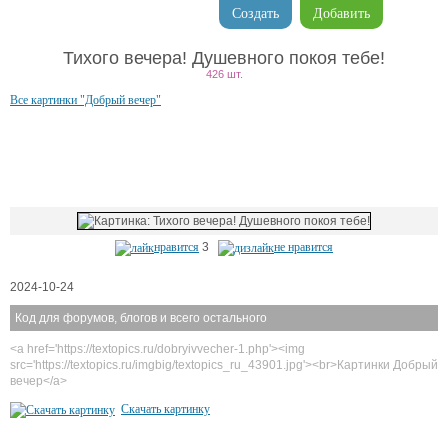
Создать
Добавить
Тихого вечера! Душевного покоя тебе!
426 шт.
Все картинки "Добрый вечер"
нравится
3
не нравится
2024-10-24
Код для форумов, блогов и всего остального
<a href='https://textopics.ru/dobryivvecher-1.php'><img
src='https://textopics.ru/imgbig/textopics_ru_43901.jpg'><br>Картинки Добрый
вечер</a>
Скачать картинку