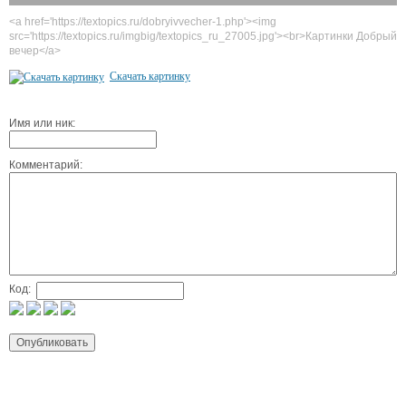
<a href='https://textopics.ru/dobryivvecher-1.php'><img
src='https://textopics.ru/imgbig/textopics_ru_27005.jpg'><br>Картинки Добрый
вечер</a>
Скачать картинку
Имя или ник:
Комментарий:
Код: