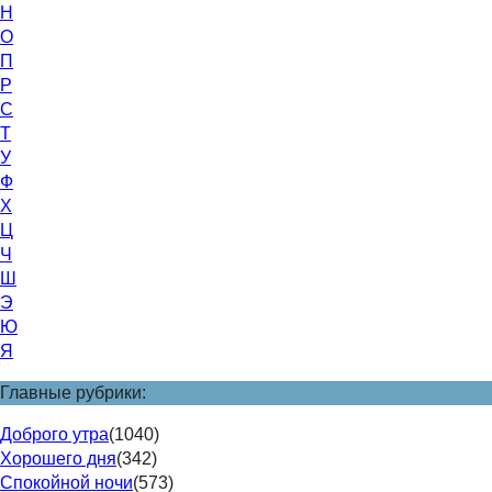
Н
О
П
Р
С
Т
У
Ф
Х
Ц
Ч
Ш
Э
Ю
Я
Главные рубрики:
Доброго утра
(1040)
Хорошего дня
(342)
Спокойной ночи
(573)