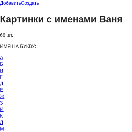
Добавить
Создать
Картинки с именами Ваня
66 шт.
ИМЯ НА БУКВУ:
А
Б
В
Г
Д
Е
Ж
З
И
К
Л
М