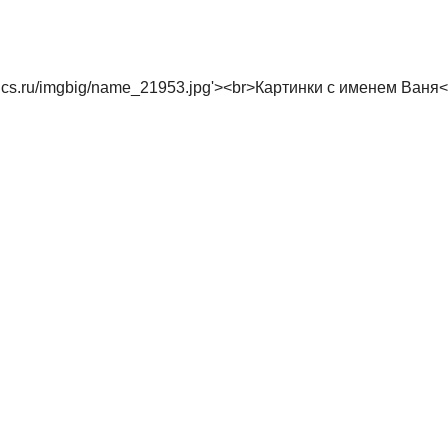
extopics.ru/imgbig/name_21953.jpg'><br>Картинки с именем Ваня