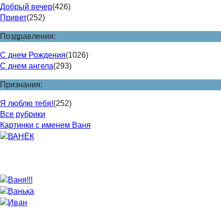
Добрый вечер
(426)
Привет
(252)
Поздравления:
С днем Рождения
(1026)
С днем ангела
(293)
Признания:
Я люблю тебя!
(252)
Все рубрики
Картинки с именем Ваня